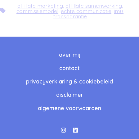
affiliate marketing
,
affiliate samenwerking
,
Tags
commissiemodel
,
echte communicatie
,
imu
,
transparantie
over mij
contact
privacyverklaring & cookiebeleid
disclaimer
algemene voorwaarden
Open
Open