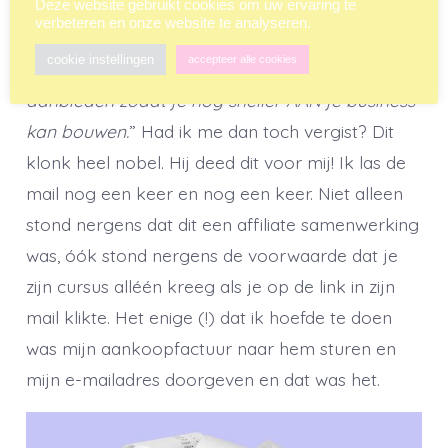
slag en je online business opbouwen. En daar
Deze website gebruikt cookies om uw ervaring te
verbeteren en onze website te analyseren.
heb je niet alleen de kennis voor nodig maar
cookie instellingen
accepteer alle cookies
ook de tools. En dat laatste wil ik je nu gratis
aanbieden zodat je nog sneller AAN je business
kan bouwen.
” Had ik me dan toch vergist? Dit
klonk heel nobel. Hij deed dit voor mij! Ik las de
mail nog een keer en nog een keer. Niet alleen
stond nergens dat dit een affiliate samenwerking
was, óók stond nergens de voorwaarde dat je
zijn cursus alléén kreeg als je op de link in zijn
mail klikte. Het enige (!) dat ik hoefde te doen
was mijn aankoopfactuur naar hem sturen en
mijn e-mailadres doorgeven en dat was het.