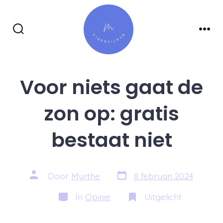
Inhoud
overslaan
Zoeken
Men
toggle
Voor niets gaat de
zon op: gratis
bestaat niet
Berichtdatum
Auteur
Door
Myrthe
8 februari 2024
van
bericht
Categorieën
In
Opinie
Uitgelicht