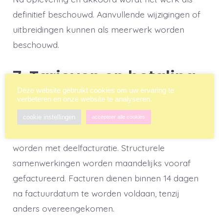
definitief beschouwd. Aanvullende wijzigingen of
uitbreidingen kunnen als meerwerk worden
beschouwd.
7. Tarieven en betaling
Deze website gebruikt cookies om uw ervaring te
verbeteren en onze website te analyseren.
Facturatie vindt plaats voorafgaand aan de
werkzaamheden, tenzij anders
cookie instellingen
accepteer alle cookies
overeengekomen. Bij trajecten kan gewerkt
worden met deelfacturatie. Structurele
samenwerkingen worden maandelijks vooraf
gefactureerd. Facturen dienen binnen 14 dagen
na factuurdatum te worden voldaan, tenzij
anders overeengekomen.