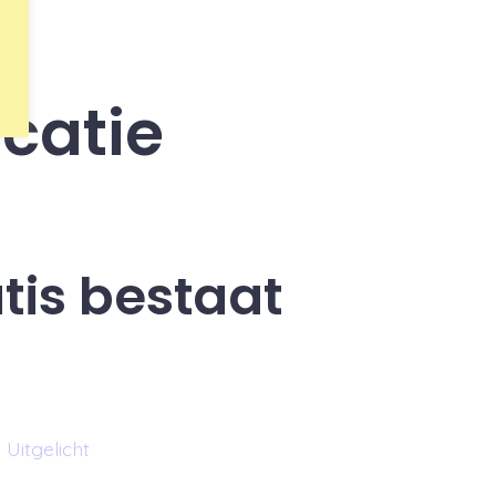
catie
tis bestaat
Uitgelicht