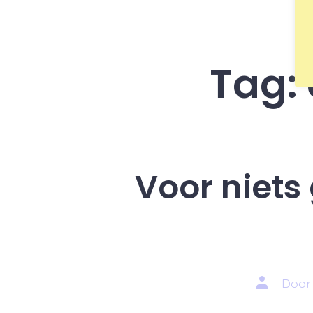
Tag:
Voor niets
Auteur
Doo
van
bericht