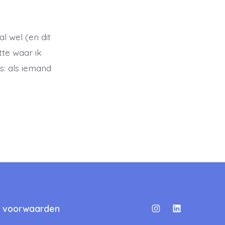
l wel (en dit
tte waar ik
s: als iemand
 voorwaarden
Open
Open