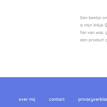
Een beetje onl
is mijn linkj
fan van was, 
een product of
over mij
contact
privacyverkla