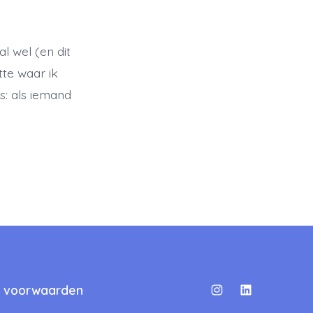
l wel (en dit
tte waar ik
s: als iemand
 voorwaarden
Open
Open