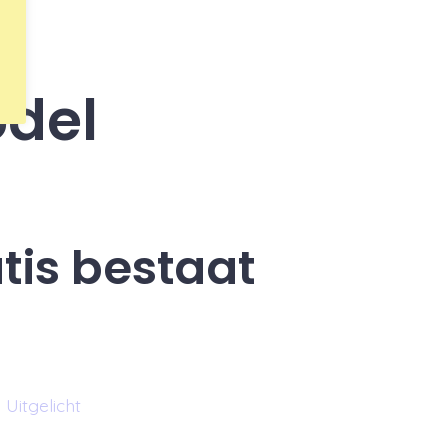
del
tis bestaat
Uitgelicht