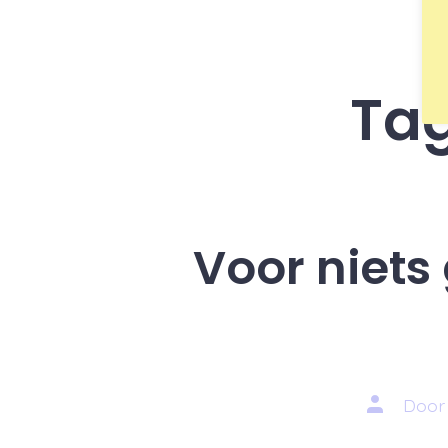
Ta
Voor niets
Auteur
Doo
van
bericht