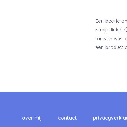
Een beetje onl
is mijn linkj
fan van was, 
een product of
over mij
contact
privacyverkla