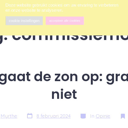
Deze website gebruikt cookies om uw ervaring te verbeteren
en onze website te analyseren.
cookie instellingen
accepteer alle cookies
g:
commissiemo
 gaat de zon op: gra
niet
Berichtdatum
Categorieën
r
Myrthe
8 februari 2024
In
Opinie