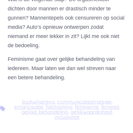
dichten door mannen er drastisch minder te
gunnen? Mannentepels ook censureren op social
media? Auto’s opnieuw ontwerpen zodat
niemand er meer lekker in zit? Lijkt me ook niet
de bedoeling.
Feminisme gaat over gelijke behandeling van
iedereen. Maar laten we dan wel streven naar
een betere behandeling.
bodyshaming
,
communicatiestrategie
,
emancipatie
,
fatshaming
,
feminisme
,
feminist
,
Tags
gelijke behandeling
,
gelijkwaardigheid
,
inclusiviteit