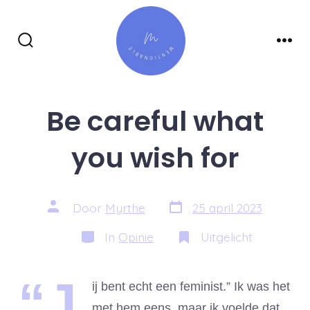
Inhoud
overslaan
Zoeken
Men
toggle
Be careful what
you wish for
Berichtdatum
Auteur
Door
Myrthe
25 april 2023
van
bericht
Categorieën
In
Opinie
Uitgelicht
“J
ij bent echt een feminist.” Ik was het
met hem eens, maar ik voelde dat