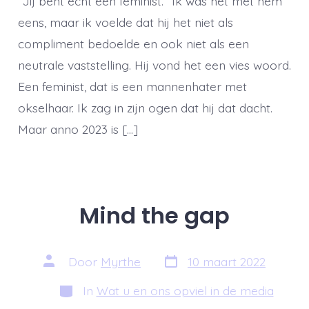
“Jij bent echt een feminist.” Ik was het met hem
eens, maar ik voelde dat hij het niet als
compliment bedoelde en ook niet als een
neutrale vaststelling. Hij vond het een vies woord.
Een feminist, dat is een mannenhater met
okselhaar. Ik zag in zijn ogen dat hij dat dacht.
Maar anno 2023 is […]
Mind the gap
Berichtdatum
Auteur
Door
Myrthe
10 maart 2022
van
bericht
Categorieën
In
Wat u en ons opviel in de media