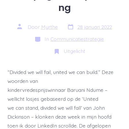
ng
Berichtdatum
Auteur
Door
Myrthe
28 januari 2022
van
bericht
Categorieën
In
Communicatiestrategie
Uitgelicht
“Divided we will fail, united we can build.” Deze
woorden van
kindervredesprijswinnaar Baruani Ndume –
wellicht losjes gebaseerd op de ‘United
we can stand, divided we will fall’ van John
Dickinson – klonken deze week in mijn hoofd
toen ik door LinkedIn scrollde. De afgelopen