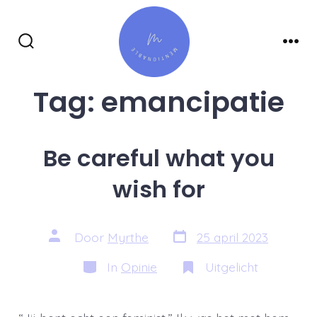
Inhoud
overslaan
Zoeken
Men
toggle
Tag:
emancipatie
Be careful what you
wish for
Berichtdatum
Auteur
Door
Myrthe
25 april 2023
van
bericht
Categorieën
In
Opinie
Uitgelicht