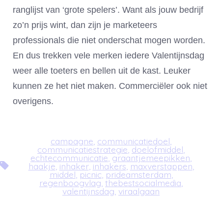
ranglijst van ‘grote spelers’. Want als jouw bedrijf
zo’n prijs wint, dan zijn je marketeers
professionals die niet onderschat mogen worden.
En dus trekken vele merken iedere Valentijnsdag
weer alle toeters en bellen uit de kast. Leuker
kunnen ze het niet maken. Commerciëler ook niet
overigens.
campagne
,
communicatiedoel
,
communicatiestrategie
,
doelofmiddel
,
echtecommunicatie
,
graantjemeepikken
,
Tags
haakje
,
inhaker
,
inhakers
,
maxverstappen
,
middel
,
picnic
,
prideamsterdam
,
regenboogvlag
,
thebestsocialmedia
,
valentijnsdag
,
viraalgaan