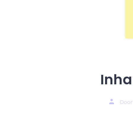
Inha
Auteur
Doo
van
bericht