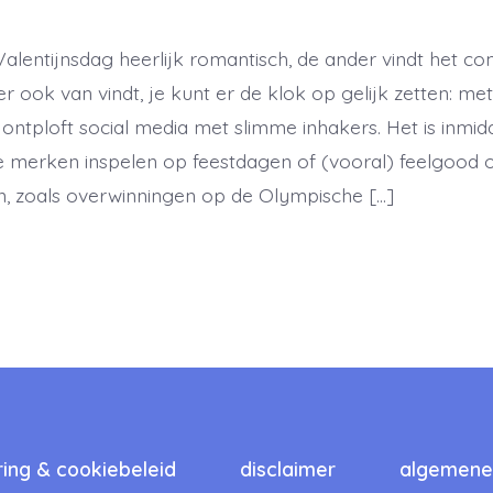
Valentijnsdag heerlijk romantisch, de ander vindt het c
er ook van vindt, je kunt er de klok op gelijk zetten: met
ontploft social media met slimme inhakers. Het is inmidd
e merken inspelen op feestdagen of (vooral) feelgood
ijn, zoals overwinningen op de Olympische […]
ring & cookiebeleid
disclaimer
algemene