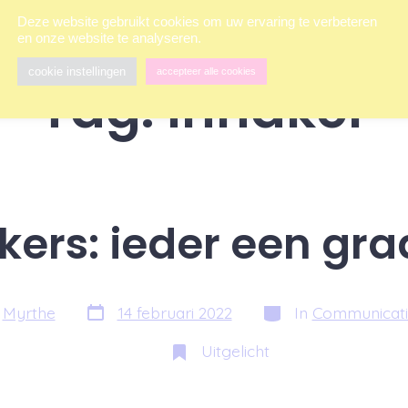
Deze website gebruikt cookies om uw ervaring te verbeteren
en onze website te analyseren.
cookie instellingen
accepteer alle cookies
Tag:
inhaker
kers: ieder een gra
Berichtdatum
Categorieën
r
Myrthe
14 februari 2022
In
Communicati
Uitgelicht