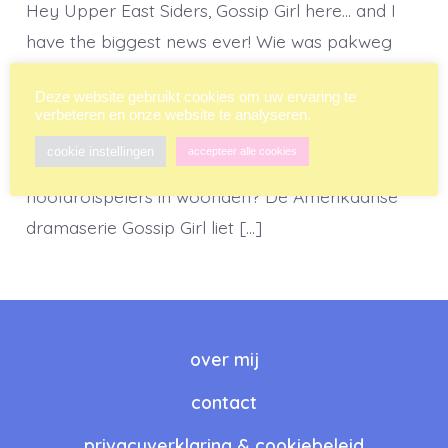
Hey Upper East Siders, Gossip Girl here… and I
have the biggest news ever! Wie was pakweg
vijftien jaar geleden niet verliefd op de
Deze website gebruikt cookies om uw ervaring te
fenomenale outfits van IT-girl Serena, jaloers op
verbeteren en onze website te analyseren.
de grandioze feesten van Blair of onder de
cookie instellingen
accepteer alle cookies
indruk van de fantastische penthouses waar de
hoofdrolspelers in woonden? De Amerikaanse
dramaserie Gossip Girl liet […]
over mij
contact
privacyverklaring & cookiebeleid