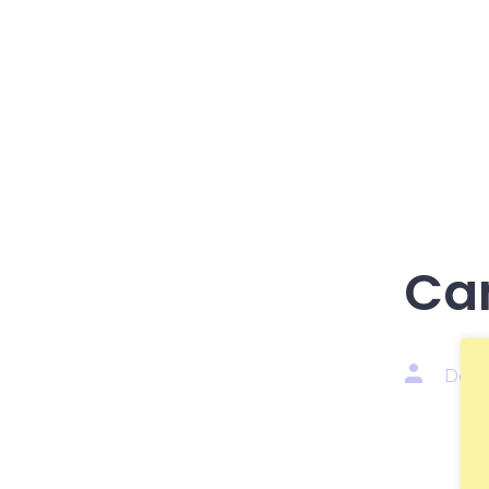
Ca
Auteur
Doo
van
bericht