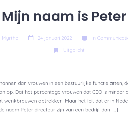
Mijn naam is Peter
Berichtdatum
Categorieën
r
Myrthe
24 januari 2022
In
Communicatie
Uitgelicht
annen dan vrouwen in een bestuurlijke functie zitten, d
van op. Dat het percentage vrouwen dat CEO is minder 
wat wenkbrauwen optrekken. Maar het feit dat er in Ned
 naam Peter directeur zijn van een bedrijf dan […]