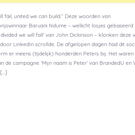
ll fail, united we can build.” Deze woorden van
rijswinnaar Baruani Ndume – wellicht losjes gebaseerd 
divided we will fall’ van John Dickinson – klonken deze 
 door LinkedIn scrollde. De afgelopen dagen had dit soc
rm er ineens (tijdelijk) honderden Peters bij. Het ware
n de campagne ‘Mijn naam is Peter’ van BrandedU en
[…]