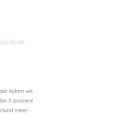
strategie
aar kijken we
dan 5 procent
erland meer