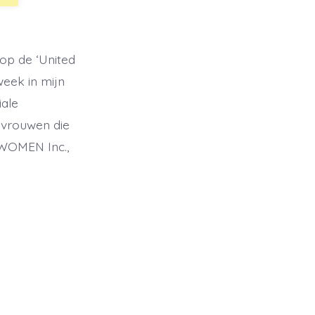
op de ‘United
week in mijn
iale
n vrouwen die
 WOMEN Inc.,