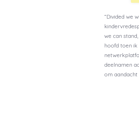
“Divided we wi
kindervredesp
we can stand, 
hoofd toen ik
netwerkplatfo
deelnamen aa
om aandacht 