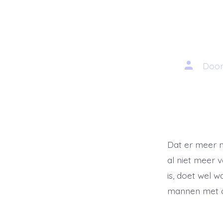
Auteur
Doo
van
bericht
Dat er meer m
al niet meer 
is, doet wel 
mannen met de