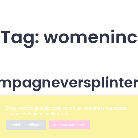
Tag:
womeninc
mpagneversplinter
Berichtdatum
Categorieën
r
Myrthe
28 januari 2022
In
Communicatie
Deze website gebruikt cookies om uw ervaring te verbeteren
en onze website te analyseren.
Uitgelicht
cookie instellingen
accepteer alle cookies