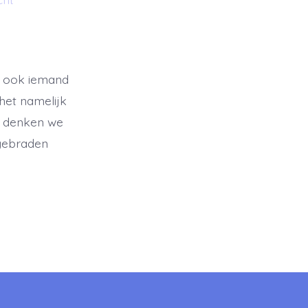
er ook iemand
 het namelijk
d, denken we
 gebraden