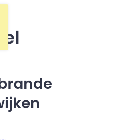
el
rbrande
ijken
cht