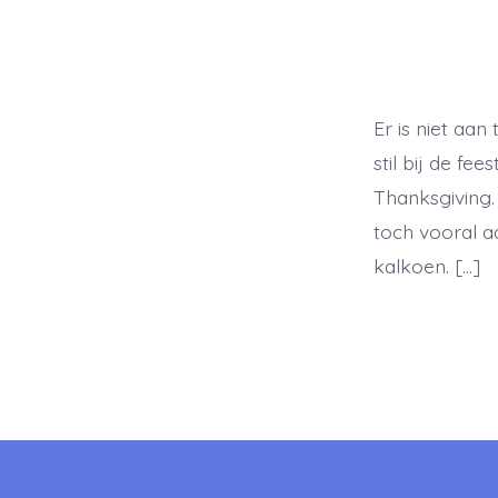
Er is niet aa
stil bij de f
Thanksgiving.
toch vooral a
kalkoen. […]