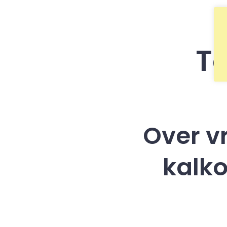
T
Over v
kalk