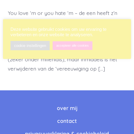
You love ‘m or you hate ‘m – de een heeft z’n
lichaam vol zitten, een ander een hartje op de
Deze website gebruikt cookies om uw ervaring te
pols en weer een ander heeft er niets mee: de
verbeteren en onze website te analyseren.
tatoeage. Het welbekende ‘plakplaatje’ was in
cookie instellingen
accepteer alle cookies
het afgelopen decennium een ware moderage
(zeker onder millenials), maar inmiddels is het
verwijderen van de ‘vereeuwiging op […]
over mij
contact
privacyverklaring & cookiebeleid