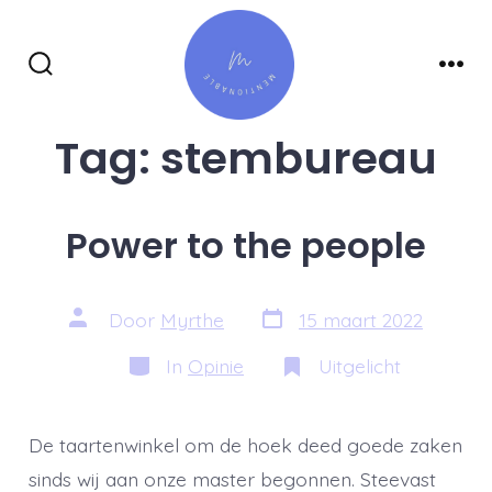
Inhoud
overslaan
Zoeken
Men
toggle
Tag:
stembureau
Power to the people
Berichtdatum
Auteur
Door
Myrthe
15 maart 2022
van
bericht
Categorieën
In
Opinie
Uitgelicht
De taartenwinkel om de hoek deed goede zaken
sinds wij aan onze master begonnen. Steevast