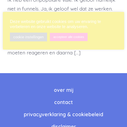
niet in funnels. Ja, ik geloof wel dat ze werken.
De cijfers bevestigen dat. Ik geloof heus wel dat
Deze website gebruikt cookies om uw ervaring te
als je eerst iets gratis weg geeft, vervolgens een
verbeteren en onze website te analyseren.
tijdelijk aanbod doet dat mensen niet kunnen
cookie instellingen
accepteer alle cookies
weigeren en waar ze binnen vijftien minuten op
moeten reageren en daarna […]
over mij
contact
privacyverklaring & cookiebeleid
disclaimer