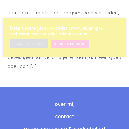
Je naam of merk aan een goed doel verbinden,
is altijd een goed idee. Want wat is beter voor je
Deze website gebruikt cookies om uw ervaring te
imago dan het uitlenen van je goede naam, je
verbeteren en onze website te analyseren.
geld of je diensten aan liefdadigheid? Je zou
cookie instellingen
accepteer alle cookies
zeggen: niets. En resultaten uit het verleden
bevestigen dat: verbind je je naam aan een goed
doel, dan […]
over mij
contact
privacyverklaring & cookiebeleid