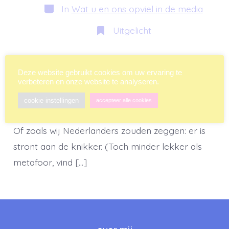
bericht
Categorieën
In
Wat u en ons opviel in de media
Uitgelicht
Een van mijn favoriete Engelse uitdrukkingen is:
Deze website gebruikt cookies om uw ervaring te
‘When the shit hits the fan’. Ik vind ‘m zo lekker
verbeteren en onze website te analyseren.
beeldend en je snapt meteen wat er bedoeld
cookie instellingen
accepteer alle cookies
wordt: het gaat goed mis en hier wil je niet zijn.
Of zoals wij Nederlanders zouden zeggen: er is
stront aan de knikker. (Toch minder lekker als
metafoor, vind […]