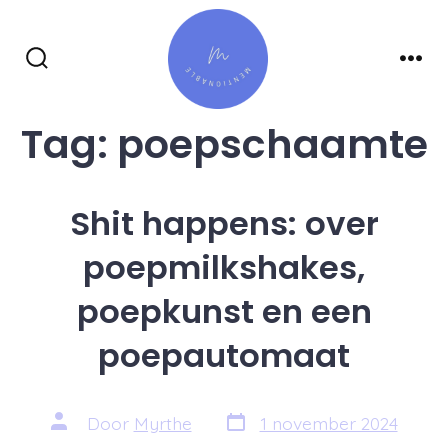
Inhoud
overslaan
Zoeken
Men
toggle
Tag:
poepschaamte
Shit happens: over
poepmilkshakes,
poepkunst en een
poepautomaat
Berichtdatum
Auteur
Door
Myrthe
1 november 2024
van