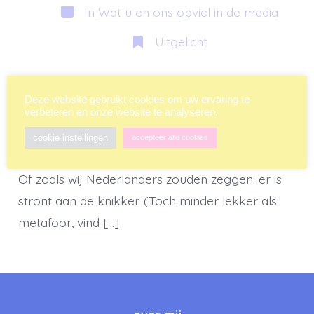
bericht
Categorieën
In
Wat u en ons opviel in de media
Uitgelicht
Een van mijn favoriete Engelse uitdrukkingen is:
Deze website gebruikt cookies om uw ervaring te
‘When the shit hits the fan’. Ik vind ‘m zo lekker
verbeteren en onze website te analyseren.
beeldend en je snapt meteen wat er bedoeld
cookie instellingen
accepteer alle cookies
wordt: het gaat goed mis en hier wil je niet zijn.
Of zoals wij Nederlanders zouden zeggen: er is
stront aan de knikker. (Toch minder lekker als
metafoor, vind […]