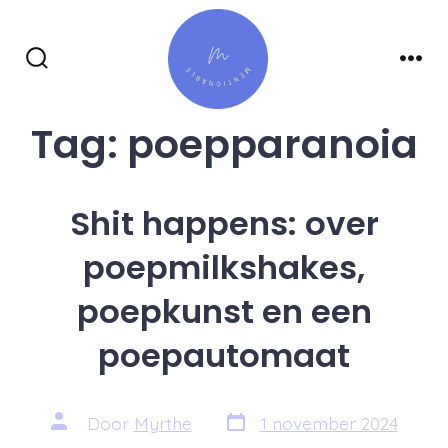
Inhoud
overslaan
Zoeken
Men
toggle
Tag:
poepparanoia
Shit happens: over
poepmilkshakes,
poepkunst en een
poepautomaat
Berichtdatum
Auteur
Door
Myrthe
1 november 2024
van