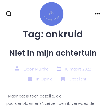
Inhoud
overslaan
Zoeken
Men
toggle
Tag:
onkruid
Niet in mijn achtertuin
Berichtdatum
Auteur
Door
Myrthe
18 maart 2022
van
bericht
Categorieën
In
Opinie
Uitgelicht
“Maar dat is toch gezellig, die
paardenbloemen?”, zei ze, toen ik verwoed de