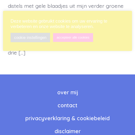
distels met gele blaadjes uit mijn verder groene
tuin stond te rukken. Hartstikke gezellig, maar
Deze website gebruikt cookies om uw ervaring te
het is toch echt onkruid. En niet zomaar onkruid:
verbeteren en onze website te analyseren.
de zaden van de paardenbloem verspreiden zich
cookie instellingen
accepteer alle cookies
heel gemakkelijk en voor je het weet heb ik niet
drie […]
over mij
contact
privacyverklaring & cookiebeleid
disclaimer