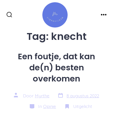
Inhoud
overslaan
Zoeken
Men
toggle
Tag:
knecht
Een foutje, dat kan
de(n) besten
overkomen
Berichtdatum
Auteur
Door
Myrthe
8 augustus 2022
van
bericht
Categorieën
In
Opinie
Uitgelicht