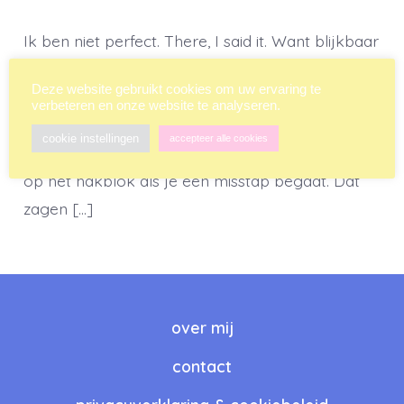
Ik ben niet perfect. There, I said it. Want blijkbaar
is dat de norm tegenwoordig. Blijkbaar is het niet
Deze website gebruikt cookies om uw ervaring te
meer menselijk om fouten te maken – zelfs niet
verbeteren en onze website te analyseren.
als je die fouten toegeeft en je oprechte excuses
cookie instellingen
accepteer alle cookies
aanbiedt. Blijkbaar mag je meteen met je hoofd
op het hakblok als je een misstap begaat. Dat
zagen […]
over mij
contact