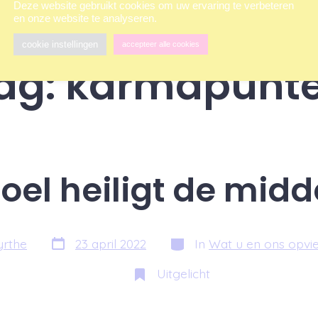
Deze website gebruikt cookies om uw ervaring te verbeteren
en onze website te analyseren.
cookie instellingen
accepteer alle cookies
ag:
karmapunt
oel heiligt de mid
Berichtdatum
Categorieën
rthe
23 april 2022
In
Wat u en ons opvie
Uitgelicht