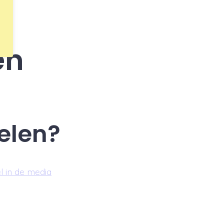
en
delen?
l in de media