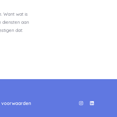
. Want wat is
e diensten aan
estigen dat:
 voorwaarden
Open
Open
Instagram
LinkedIn