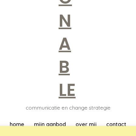
communicatie en change strategie
home
mijn aanbod
over mij
contact