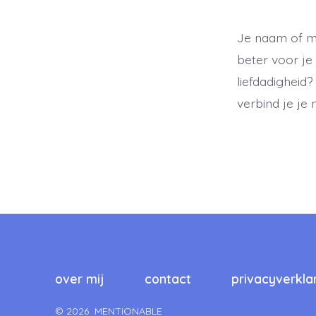
Je naam of me
beter voor je
liefdadigheid?
verbind je je
over mij
contact
privacyverkla
© 2026
MENTIONABLE