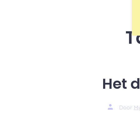
T
Het d
Auteur
Door
My
van
bericht