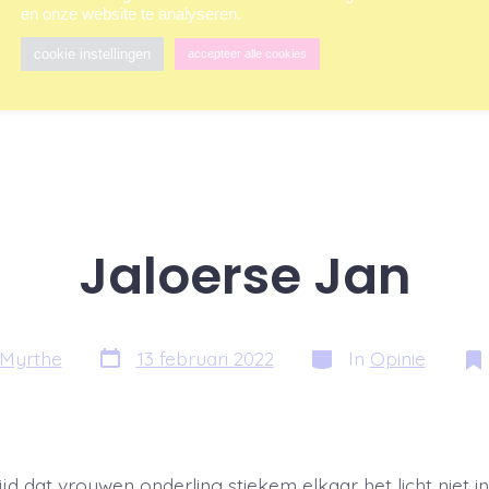
en onze website te analyseren.
cookie instellingen
accepteer alle cookies
Jaloerse Jan
Berichtdatum
Categorieën
Myrthe
13 februari 2022
In
Opinie
jd dat vrouwen onderling stiekem elkaar het licht niet i