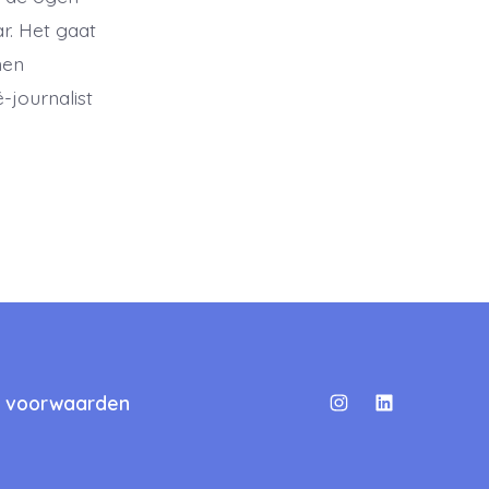
r. Het gaat
nen
-journalist
 voorwaarden
Open
Open
Instagram
LinkedIn
in
in