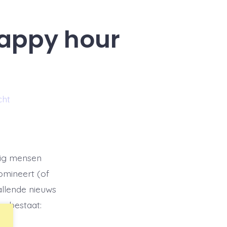
happy hour
cht
nig mensen
omineert (of
allende nieuws
r bestaat: