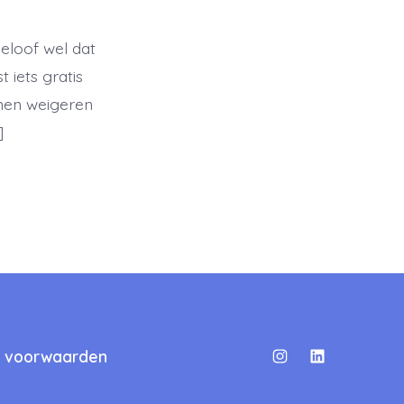
geloof wel dat
 iets gratis
nnen weigeren
]
 voorwaarden
Open
Open
Instagram
LinkedIn