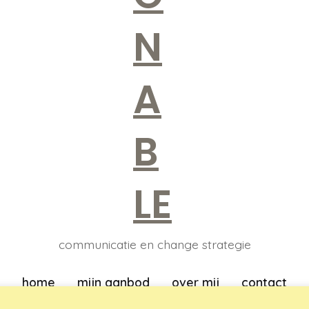
communicatie en change strategie
home
mijn aanbod
over mij
contact