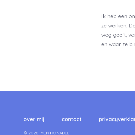
Ik heb een onp
ze werken. De 
weg geeft, ve
en waar ze bi
over mij
contact
privacyverkla
© 2026
MENTIONABLE