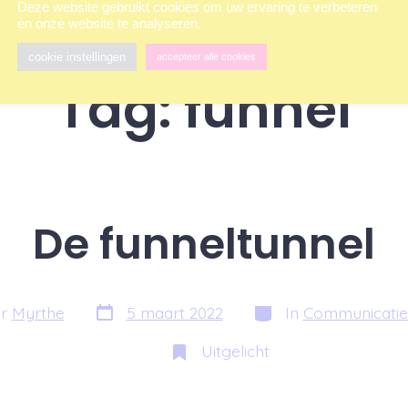
Deze website gebruikt cookies om uw ervaring te verbeteren
en onze website te analyseren.
cookie instellingen
accepteer alle cookies
Tag:
funnel
De funneltunnel
Berichtdatum
Categorieën
or
Myrthe
5 maart 2022
In
Communicaties
Uitgelicht