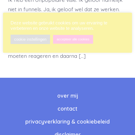
niet in funnels. Ja, ik geloof wel dat ze werken.
De cijfers bevestigen dat. Ik geloof heus wel dat
Deze website gebruikt cookies om uw ervaring te
als je eerst iets gratis weg geeft, vervolgens een
verbeteren en onze website te analyseren.
tijdelijk aanbod doet dat mensen niet kunnen
cookie instellingen
accepteer alle cookies
weigeren en waar ze binnen vijftien minuten op
moeten reageren en daarna […]
over mij
contact
privacyverklaring & cookiebeleid
disclaimer