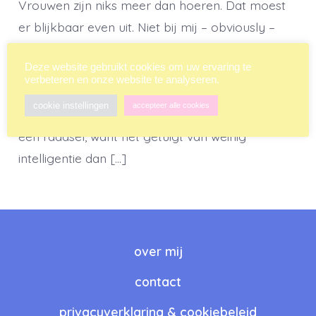
Vrouwen zijn niks meer dan hoeren. Dat moest
er blijkbaar even uit. Niet bij mij – obviously –
maar bij de mannelijke studenten van het
Deze website gebruikt cookies om uw ervaring te
Amsterdamse studentencorps. Je weet wel, onze
verbeteren en onze website te analyseren.
toekomstige bestuurders. Hoe je met zo’n brein
cookie instellingen
accepteer alle cookies
op een universitaire opleiding beland bent, is me
een raadsel, want het getuigt van weinig
intelligentie dan […]
over mij
contact
privacyverklaring & cookiebeleid