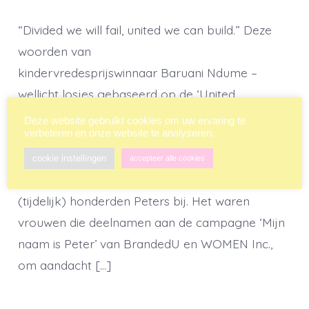
“Divided we will fail, united we can build.” Deze
woorden van
kindervredesprijswinnaar Baruani Ndume –
wellicht losjes gebaseerd op de ‘United
we can stand, divided we will fall’ van John
Deze website gebruikt cookies om uw ervaring te
verbeteren en onze website te analyseren.
Dickinson – klonken deze week in mijn hoofd
toen ik door LinkedIn scrollde. De afgelopen
cookie instellingen
accepteer alle cookies
dagen had dit sociale netwerkplatform er ineens
(tijdelijk) honderden Peters bij. Het waren
vrouwen die deelnamen aan de campagne ‘Mijn
naam is Peter’ van BrandedU en WOMEN Inc.,
om aandacht […]