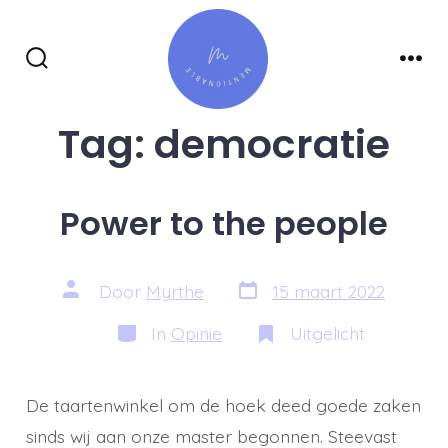
Inhoud
overslaan
Zoeken
Men
toggle
Tag:
democratie
Power to the people
Berichtdatum
Auteur
Door
Myrthe
15 maart 2022
van
bericht
Categorieën
In
Opinie
Uitgelicht
De taartenwinkel om de hoek deed goede zaken
sinds wij aan onze master begonnen. Steevast