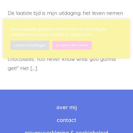
De laatste tijd is mijn uitdaging: het leven nemen
zoals het komt. Want er gebeurt nogal veel
Deze website gebruikt cookies om uw ervaring te
waar ik weinig invloed op heb (hoe graag ik ook
verbeteren en onze website te analyseren.
zou willen!). Zoals Tom Hanks al zei als Forrest
cookie instellingen
accepteer alle cookies
Gump in de gelijknamige film: “Life’s like a box of
chocolates. You never know what you gonna
get!” Het […]
over mij
contact
privacyverklaring & cookiebeleid