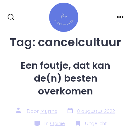
Inhoud
overslaan
Zoeken
Men
toggle
Tag:
cancelcultuur
Een foutje, dat kan
de(n) besten
overkomen
Berichtdatum
Auteur
Door
Myrthe
8 augustus 2022
van
bericht
Categorieën
In
Opinie
Uitgelicht