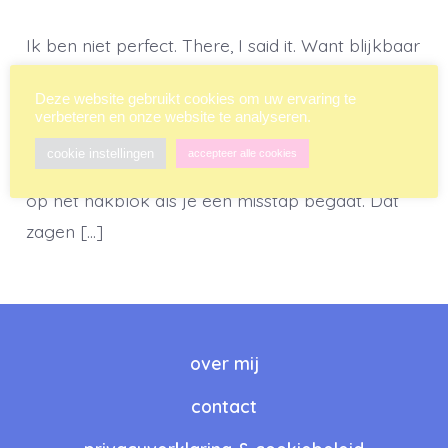
Ik ben niet perfect. There, I said it. Want blijkbaar
is dat de norm tegenwoordig. Blijkbaar is het niet
Deze website gebruikt cookies om uw ervaring te
meer menselijk om fouten te maken – zelfs niet
verbeteren en onze website te analyseren.
als je die fouten toegeeft en je oprechte excuses
cookie instellingen
accepteer alle cookies
aanbiedt. Blijkbaar mag je meteen met je hoofd
op het hakblok als je een misstap begaat. Dat
zagen […]
over mij
contact