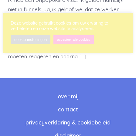
niet in funnels. Ja, ik geloof wel dat ze werken.
De cijfers bevestigen dat. Ik geloof heus wel dat
Deze website gebruikt cookies om uw ervaring te
als je eerst iets gratis weg geeft, vervolgens een
verbeteren en onze website te analyseren.
tijdelijk aanbod doet dat mensen niet kunnen
cookie instellingen
accepteer alle cookies
weigeren en waar ze binnen vijftien minuten op
moeten reageren en daarna […]
over mij
contact
privacyverklaring & cookiebeleid
disclaimer