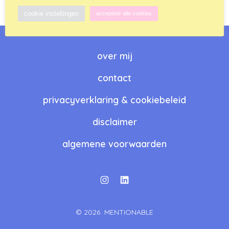
cookie instellingen
accepteer alle cookies
over mij
contact
privacyverklaring & cookiebeleid
disclaimer
algemene voorwaarden
Open
Open
Instagram
LinkedIn
© 2026
MENTIONABLE
in
in