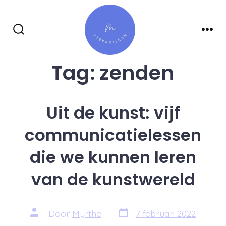
Inhoud
overslaan
Zoeken
Men
toggle
Tag:
zenden
Uit de kunst: vijf
communicatielessen
die we kunnen leren
van de kunstwereld
Berichtdatum
Auteur
Door
Myrthe
7 februari 2022
van