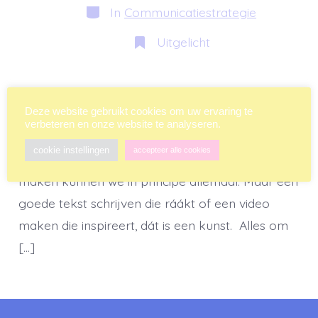
bericht
Categorieën
In
Communicatiestrategie
Uitgelicht
Communicatie is kunst en kunst is
Deze website gebruikt cookies om uw ervaring te
communicatie. Wat ik daarmee bedoel? Eigenlijk
verbeteren en onze website te analyseren.
is het heel simpel: Goed communiceren is een
cookie instellingen
accepteer alle cookies
kunst op zich. Een tekst schrijven of een video
maken kunnen we in principe allemaal. Maar een
goede tekst schrijven die ráákt of een video
maken die inspireert, dát is een kunst. Alles om
[…]