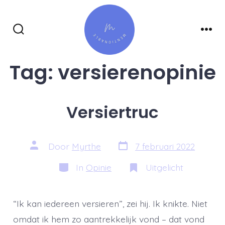
Inhoud
overslaan
Zoeken
Men
toggle
Tag:
versierenopinie
Versiertruc
Berichtdatum
Auteur
Door
Myrthe
7 februari 2022
van
bericht
Categorieën
In
Opinie
Uitgelicht
“Ik kan iedereen versieren”, zei hij. Ik knikte. Niet
omdat ik hem zo aantrekkelijk vond – dat vond