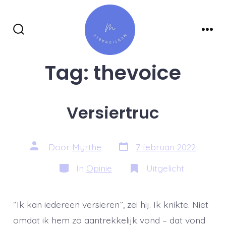
Inhoud
overslaan
Zoeken
Men
toggle
Tag:
thevoice
Versiertruc
Berichtdatum
Auteur
Door
Myrthe
7 februari 2022
van
bericht
Categorieën
In
Opinie
Uitgelicht
“Ik kan iedereen versieren”, zei hij. Ik knikte. Niet
omdat ik hem zo aantrekkelijk vond – dat vond