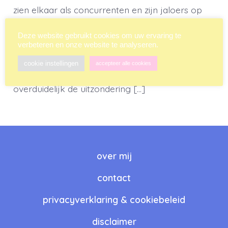
zien elkaar als concurrenten en zijn jaloers op
elkaar. Het gaat dan met name om aardig
Deze website gebruikt cookies om uw ervaring te
gevonden worden en om het uiterlijk. Mannen
verbeteren en onze website te analyseren.
daarentegen zouden veel minder afgunstig zijn
cookie instellingen
accepteer alle cookies
op deze vlakken. Privé-journalist Jan Uriot is
overduidelijk de uitzondering […]
over mij
contact
privacyverklaring & cookiebeleid
disclaimer