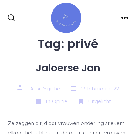
Inhoud
overslaan
Zoeken
Men
toggle
Tag:
privé
Jaloerse Jan
Berichtdatum
Auteur
Door
Myrthe
13 februari 2022
van
bericht
Categorieën
In
Opinie
Uitgelicht
Ze zeggen altijd dat vrouwen onderling stiekem
elkaar het licht niet in de ogen gunnen: vrouwen