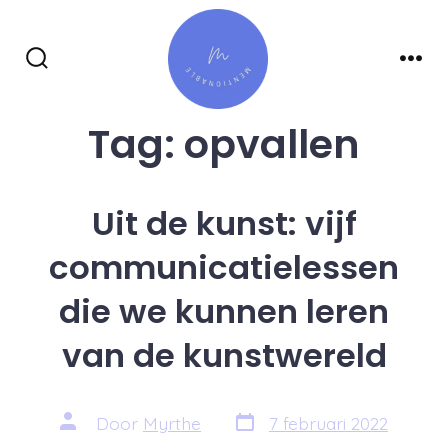
Inhoud
overslaan
Zoeken
Men
toggle
Tag:
opvallen
Uit de kunst: vijf
communicatielessen
die we kunnen leren
van de kunstwereld
Berichtdatum
Auteur
Door
Myrthe
7 februari 2022
van