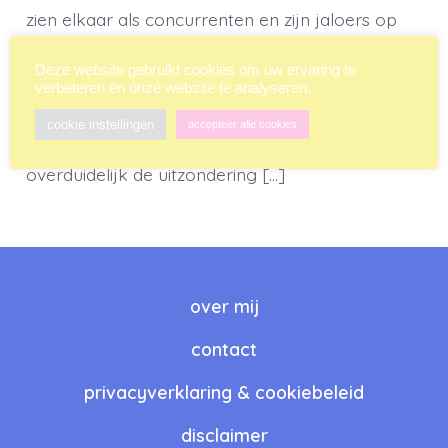
zien elkaar als concurrenten en zijn jaloers op
elkaar. Het gaat dan met name om aardig
Deze website gebruikt cookies om uw ervaring te
gevonden worden en om het uiterlijk. Mannen
verbeteren en onze website te analyseren.
daarentegen zouden veel minder afgunstig zijn
cookie instellingen
accepteer alle cookies
op deze vlakken. Privé-journalist Jan Uriot is
overduidelijk de uitzondering […]
over mij
contact
privacyverklaring & cookiebeleid
disclaimer