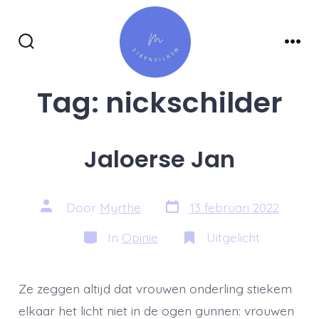
Inhoud
overslaan
Zoeken
Men
toggle
Tag:
nickschilder
Jaloerse Jan
Berichtdatum
Auteur
Door
Myrthe
13 februari 2022
van
bericht
Categorieën
In
Opinie
Uitgelicht
Ze zeggen altijd dat vrouwen onderling stiekem
elkaar het licht niet in de ogen gunnen: vrouwen